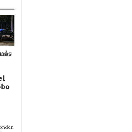
 más
el
obo
ponden