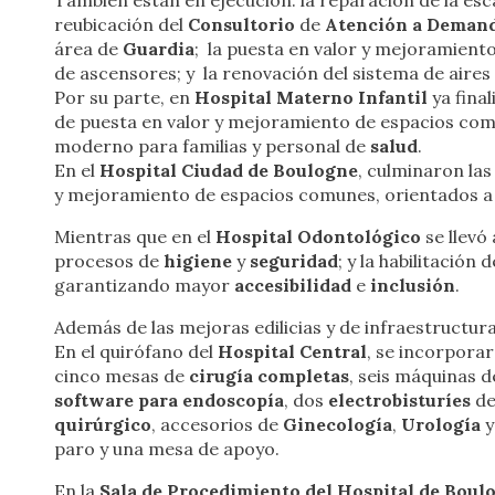
También están en ejecución: la reparación de la esc
reubicación del
Consultorio
de
Atención a Demand
área de
Guardia
; la puesta en valor y mejoramien
de ascensores; y la renovación del sistema de aire
Por su parte, en
Hospital Materno Infantil
ya fina
de puesta en valor y mejoramiento de espacios comu
moderno para familias y personal de
salud
.
En el
Hospital Ciudad de Boulogne
, culminaron las
y mejoramiento de espacios comunes, orientados a el
Mientras que en el
Hospital Odontológico
se llevó
procesos de
higiene
y
seguridad
; y la habilitació
garantizando mayor
accesibilidad
e
inclusión
.
Además de las mejoras edilicias y de infraestructura
En el quirófano del
Hospital Central
, se incorpora
cinco mesas de
cirugía completas
, seis máquinas d
software para endoscopía
, dos
electrobisturíes
de
quirúrgico
, accesorios de
Ginecología
,
Urología
y
paro y una mesa de apoyo.
En la
Sala de Procedimiento del Hospital de Boul