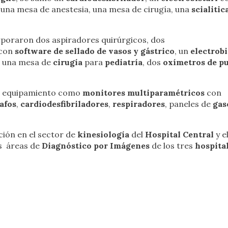
, una mesa de anestesia, una mesa de cirugía, una
scialitic
orporaron dos aspiradores quirúrgicos, dos
con
software de sellado de vasos y gástrico
, un
electrobi
s, una mesa de
cirugía
para
pediatría
, dos
oxímetros de pu
ó equipamiento como
monitores multiparamétricos
con
afos
,
cardiodesfibriladores
,
respiradores
, paneles de
gas
ión en el sector de
kinesiología
del
Hospital Central
y e
as áreas de
Diagnóstico por Imágenes
de los tres
hospita