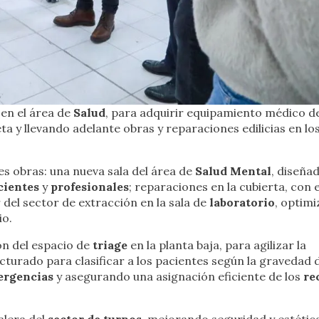
en el área de
Salud
, para adquirir equipamiento médico d
 y llevando adelante obras y reparaciones edilicias en los
tes obras: una nueva sala del área de
Salud Mental
, diseña
cientes
y
profesionales
; reparaciones en la cubierta, con e
r del sector de extracción en la sala de
laboratorio
, optim
io.
ón del espacio de
triage
en la planta baja, para agilizar la
cturado para clasificar a los pacientes según la gravedad 
ergencias
y asegurando una asignación eficiente de los
re