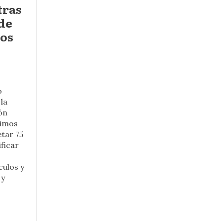
tras
 de
vos
o
 la
ón
timos
tar 75
ficar
culos y
 y