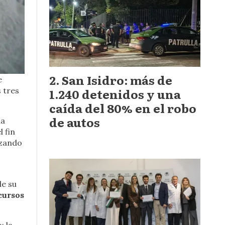
San Isidro: más de
e
1.240 detenidos y una
 tres
caída del 80% en el robo
de autos
da
l fin
izando
de su
cursos