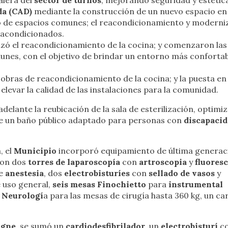
alera del
sector de turnos
, mejorando seguridad y estética
a (CAD)
mediante la construcción de un nuevo espacio en 
to de espacios comunes; el reacondicionamiento y moderni
s acondicionados.
lizó el reacondicionamiento de la cocina; y comenzaron las
nes, con el objetivo de brindar un entorno más confortab
 obras de reacondicionamiento de la cocina; y la puesta en
evar la calidad de las instalaciones para la comunidad.
 adelante la reubicación de la sala de esterilización, optim
n de un baño público adaptado para personas con
discapaci
, el
Municipio
incorporó equipamiento de última generac
ron dos
torres de laparoscopía
con
artroscopia
y
fluores
e
anestesia
, dos
electrobisturíes
con
sellado de vasos
y
 uso general,
seis mesas Finochietto
para
instrumental
Neurologí
a para las mesas de cirugía hasta 360 kg, un ca
ogne
, se sumó un
cardiodesfibrilador
, un
electrobisturí
c