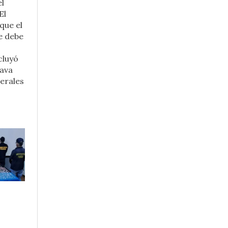
el
El
que el
e debe
cluyó
Cava
derales