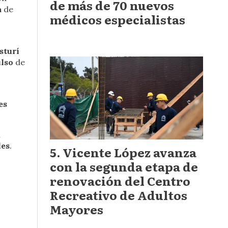
de más de 70 nuevos
a
de
médicos especialistas
sturí
lso
de
es
l
les
.
Vicente López avanza
con la segunda etapa de
renovación del Centro
Recreativo de Adultos
Mayores