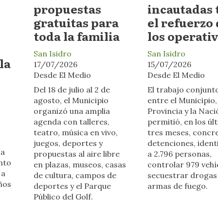
propuestas
incautadas 
gratuitas para
el refuerzo
toda la familia
los operati
San Isidro
San Isidro
la
17/07/2026
15/07/2026
Desde El Medio
Desde El Medio
Del 18 de julio al 2 de
El trabajo conjunt
agosto, el Municipio
entre el Municipio,
organizó una amplia
Provincia y la Naci
agenda con talleres,
permitió, en los úl
teatro, música en vivo,
tres meses, concre
juegos, deportes y
detenciones, identi
da
propuestas al aire libre
a 2.796 personas,
nto
en plazas, museos, casas
controlar 979 vehí
 a
de cultura, campos de
secuestrar drogas
años
deportes y el Parque
armas de fuego.
Público del Golf.