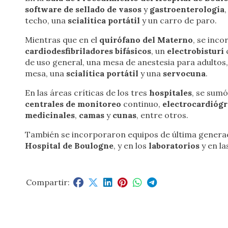
software de sellado de vasos
y
gastroenterología
techo, una
scialitica portátil
y un carro de paro.
Mientras que en el
quirófano del Materno
, se inc
cardiodesfibriladores bifásicos
, un
electrobisturí
de uso general, una mesa de anestesia para adulto
mesa, una
scialítica portátil
y una
servocuna
.
En las áreas críticas de los tres
hospitales
, se sum
centrales de monitoreo
continuo,
electrocardiógr
medicinales
,
camas
y
cunas
, entre otros.
También se incorporaron equipos de última generac
Hospital de Boulogne
, y en los
laboratorios
y en l