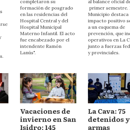
completaron su
al balance oficial d
formación de posgrado
primer semestre. 
s
en las residencias del
Municipio destaca 
Hospital Central y del
impacto positivo s
arse
Hospital Municipal
a un esquema de
Materno Infantil. El acto
prevención, que in
y
fue encabezado por el
operativos en La 
intendente Ramón
junto a fuerzas fe
Lanús".
y provinciales.
s.
Vacaciones de
La Cava: 75
invierno en San
detenidos y
Isidro: 145
armas