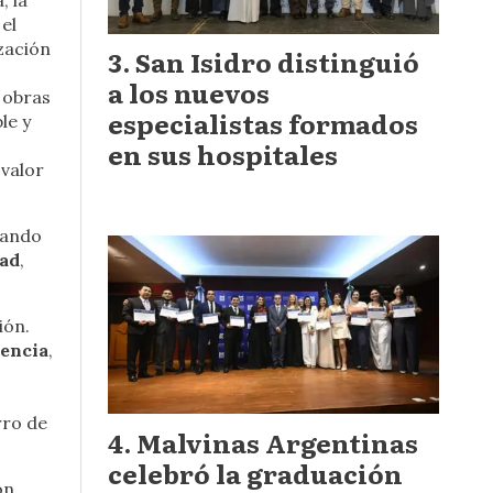
; la
el
zación
San Isidro distinguió
a los nuevos
 obras
especialistas formados
le y
en sus hospitales
 valor
izando
dad
,
ión.
cencia
,
rro de
Malvinas Argentinas
celebró la graduación
on