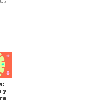
obra
a:
e y
ire