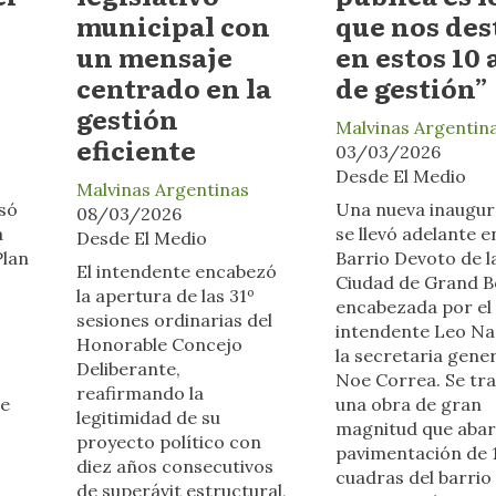
municipal con
que nos des
un mensaje
en estos 10
centrado en la
de gestión”
gestión
Malvinas Argentin
eficiente
03/03/2026
Desde El Medio
Malvinas Argentinas
isó
Una nueva inaugur
08/03/2026
a
se llevó adelante e
Desde El Medio
Plan
Barrio Devoto de l
El intendente encabezó
Ciudad de Grand B
la apertura de las 31º
encabezada por el
sesiones ordinarias del
intendente Leo Nar
Honorable Concejo
la secretaria gener
Deliberante,
Noe Correa. Se tra
reafirmando la
te
una obra de gran
legitimidad de su
magnitud que abar
proyecto político con
pavimentación de 
diez años consecutivos
cuadras del barrio 
de superávit estructural,