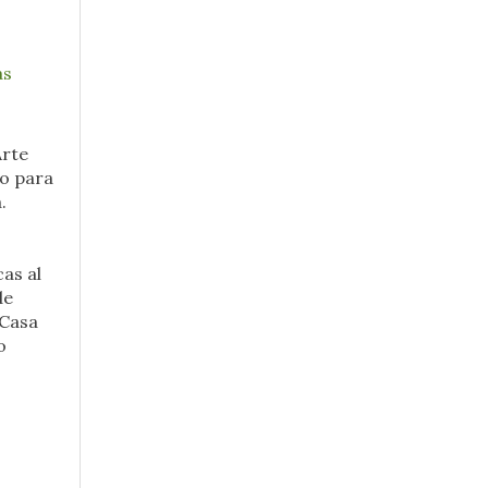
as
Arte
lo para
.
as al
de
Casa
o