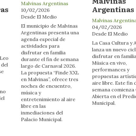
Malvinas
Malvinas Argentinas
ras
Argentinas
10/02/2026
Desde El Medio
Malvinas Argentin
El municipio de Malvinas
04/02/2026
Argentinas presenta una
Desde El Medio
agenda especial de
La Casa Cultura y 
actividades para
lanza un nuevo cic
disfrutar en familia
disfrutar en familia
 Leo
durante el fin de semana
Música en vivo,
 del
largo de Carnaval 2026.
performances y
se
La propuesta “Finde XXL
propuestas artístic
en Malvinas”, ofrece tres
aire libre. Este fin 
noches de encuentro,
semana comienza 
omo
música y
Abierta en el Predi
del
entretenimiento al aire
Municipal.
libre en las
inmediaciones del
Palacio Municipal.
.