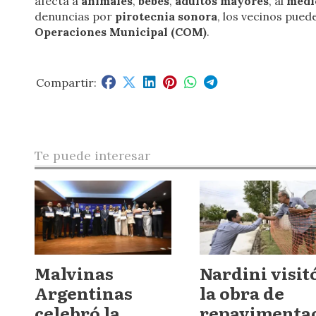
afecta a
animales
,
bebés
,
adultos mayores
, al
medi
denuncias por
pirotecnia sonora
, los vecinos pue
Operaciones Municipal (COM)
.
Te puede interesar
Malvinas
Nardini visit
Argentinas
la obra de
celebró la
repavimenta