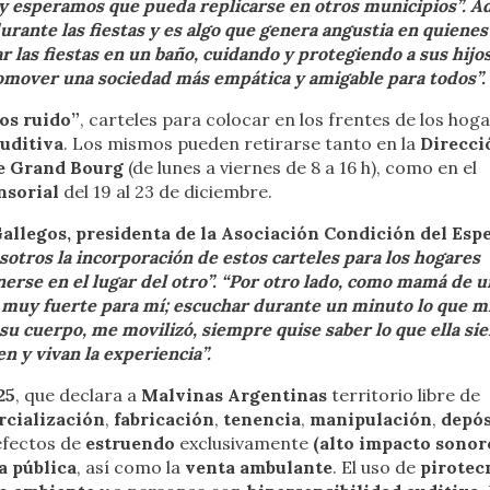
s y esperamos que pueda replicarse en otros municipios”. A
rante las fiestas y es algo que genera angustia en quienes 
las fiestas en un baño, cuidando y protegiendo a sus hijos
romover una sociedad más empática y amigable para todos”.
os ruido”
, carteles para colocar en los frentes de los hog
auditiva
. Los mismos pueden retirarse tanto en la
Direcci
 de Grand Bourg
(de lunes a viernes de 8 a 16 h), como en el
nsorial
del 19 al 23 de diciembre.
allegos, presidenta de la Asociación Condición del Esp
sotros la incorporación de estos carteles para los hogares
nerse en el lugar del otro”. “Por otro lado, como mamá de u
go muy fuerte para mí; escuchar durante un minuto lo que mi
su cuerpo, me movilizó, siempre quise saber lo que ella si
n y vivan la experiencia”.
25
, que declara a
Malvinas Argentinas
territorio libre de
cialización
,
fabricación
,
tenencia
,
manipulación
,
depós
fectos de
estruendo
exclusivamente
(alto impacto sonor
a pública
, así como la
venta ambulante
. El uso de
pirotec