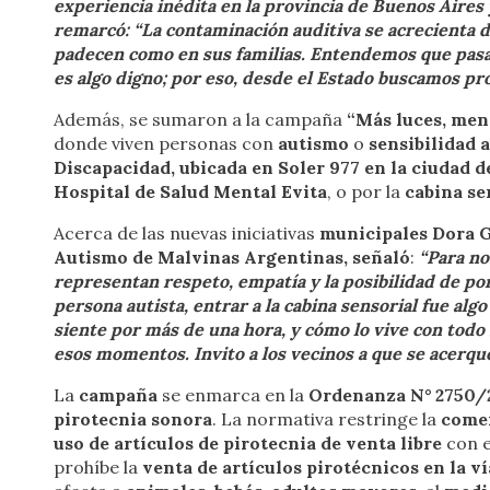
experiencia inédita en la provincia de Buenos Aire
remarcó: “La contaminación auditiva se acrecienta du
padecen como en sus familias. Entendemos que pasar 
es algo digno; por eso, desde el Estado buscamos p
Además, se sumaron a la campaña
“Más luces, men
donde viven personas con
autismo
o
sensibilidad 
Discapacidad, ubicada en Soler 977 en la ciudad
Hospital de Salud Mental Evita
, o por la
cabina se
Acerca de las nuevas iniciativas
municipales
Dora G
Autismo de Malvinas Argentinas, señaló
:
“Para no
representan respeto, empatía y la posibilidad de po
persona autista, entrar a la cabina sensorial fue al
siente por más de una hora, y cómo lo vive con todo 
esos momentos. Invito a los vecinos a que se acerque
La
campaña
se enmarca en la
Ordenanza N° 2750/
pirotecnia sonora
. La normativa restringe la
comer
uso de artículos de pirotecnia de venta libre
con e
prohíbe la
venta de artículos pirotécnicos en la ví