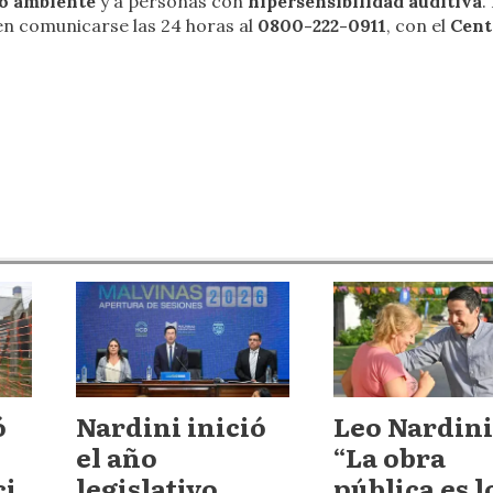
o ambiente
y a personas con
hipersensibilidad auditiva
.
den comunicarse las 24 horas al
0800-222-0911
, con el
Cent
ó
Nardini inició
Leo Nardini
el año
“La obra
ci
legislativo
pública es l