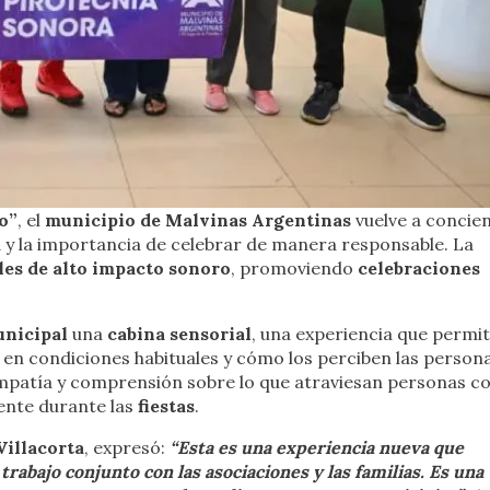
o”
, el
municipio de Malvinas Argentinas
vuelve a concien
a
y la importancia de celebrar de manera responsable. La
ales de alto impacto sonoro
, promoviendo
celebraciones
unicipal
una
cabina sensorial
, una experiencia que permi
en condiciones habituales y cómo los perciben las person
empatía y comprensión sobre lo que atraviesan personas c
ente durante las
fiestas
.
Villacorta
, expresó:
“Esta es una experiencia nueva que
abajo conjunto con las asociaciones y las familias. Es una