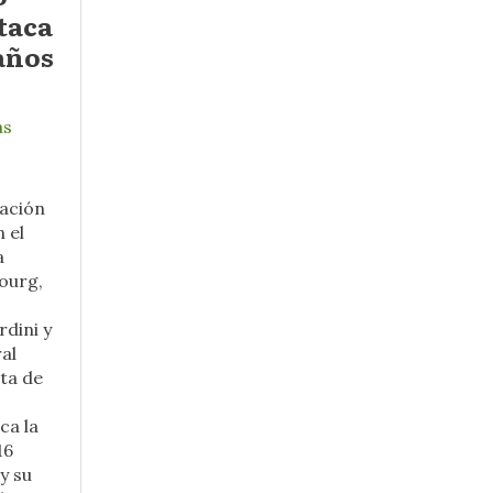
taca
 años
as
ación
n el
a
ourg,
dini y
al
ta de
ca la
16
y su