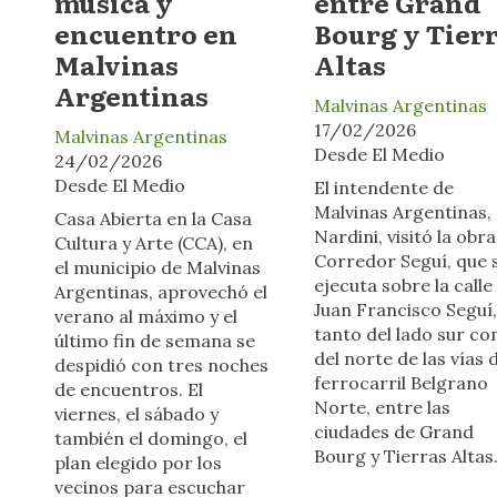
música y
entre Grand
encuentro en
Bourg y Tier
Malvinas
Altas
Argentinas
Malvinas Argentinas
17/02/2026
Malvinas Argentinas
Desde El Medio
24/02/2026
Desde El Medio
El intendente de
Malvinas Argentinas,
Casa Abierta en la Casa
Nardini, visitó la obra
Cultura y Arte (CCA), en
Corredor Seguí, que 
el municipio de Malvinas
ejecuta sobre la calle
Argentinas, aprovechó el
Juan Francisco Seguí,
verano al máximo y el
tanto del lado sur c
último fin de semana se
del norte de las vías 
despidió con tres noches
ferrocarril Belgrano
de encuentros. El
Norte, entre las
viernes, el sábado y
ciudades de Grand
también el domingo, el
Bourg y Tierras Altas
plan elegido por los
vecinos para escuchar