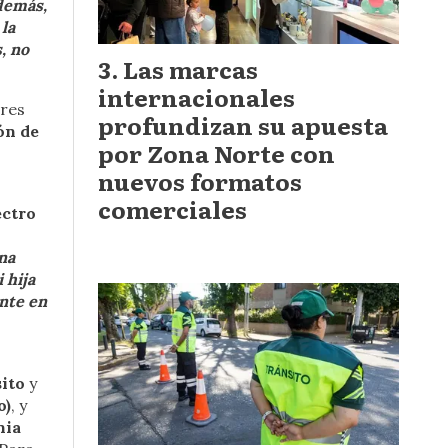
demás,
la
, no
Las marcas
internacionales
ares
profundizan su apuesta
ón de
por Zona Norte con
nuevos formatos
comerciales
ectro
na
 hija
ente en
ito
y
o)
, y
nia