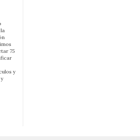
o
 la
ón
timos
tar 75
ficar
culos y
 y