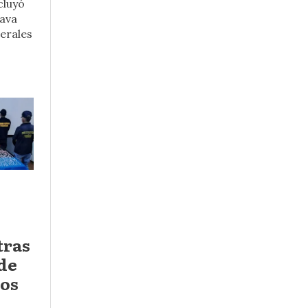
cluyó
Cava
derales
tras
 de
vos