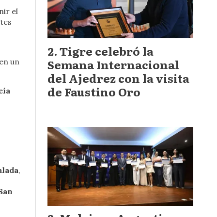
ir el
ites
Tigre celebró la
Semana Internacional
en un
del Ajedrez con la visita
de Faustino Oro
cía
alada
,
San