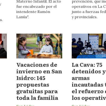
Materno Infantil. El acto
prevención, que in
y
fue encabezado por el
operativos en La 
intendente Ramón
junto a fuerzas fe
Lanús".
y provinciales.
s.
Vacaciones de
La Cava: 75
invierno en San
detenidos y
Isidro: 145
armas
propuestas
incautadas 
gratuitas para
el refuerzo
toda la familia
los operati