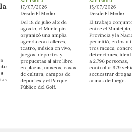
San Isidro
San Isidro
la
17/07/2026
15/07/2026
Desde El Medio
Desde El Medio
Del 18 de julio al 2 de
El trabajo conjunt
agosto, el Municipio
entre el Municipio,
organizó una amplia
Provincia y la Naci
agenda con talleres,
permitió, en los úl
teatro, música en vivo,
tres meses, concre
juegos, deportes y
detenciones, identi
da
propuestas al aire libre
a 2.796 personas,
nto
en plazas, museos, casas
controlar 979 vehí
 a
de cultura, campos de
secuestrar drogas
años
deportes y el Parque
armas de fuego.
Público del Golf.