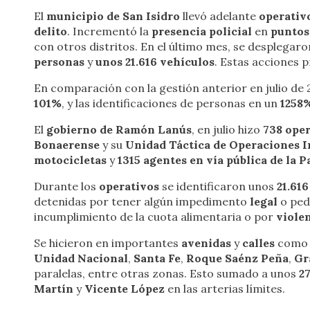
El
municipio de San Isidro
llevó adelante
operativ
delito
. Incrementó la
presencia policial
en
puntos
con otros distritos. En el último mes, se desplegar
personas
y
unos 21.616 vehículos
. Estas acciones 
En comparación con la gestión anterior en julio de 
101%
, y las identificaciones de personas en un
1258
El
gobierno de Ramón Lanús
, en julio hizo
738 ope
Bonaerense
y su
Unidad Táctica de Operaciones 
motocicletas
y
1315 agentes en vía pública de la 
Durante los
operativos
se identificaron unos
21.61
detenidas por tener algún impedimento
legal
o ped
incumplimiento de la cuota alimentaria o por
viole
Se hicieron en importantes
avenidas
y
calles
com
Unidad Nacional
,
Santa Fe
,
Roque Saénz Peña
,
Gr
paralelas, entre otras zonas. Esto sumado a unos
2
Martín
y
Vicente López
en las arterias límites.