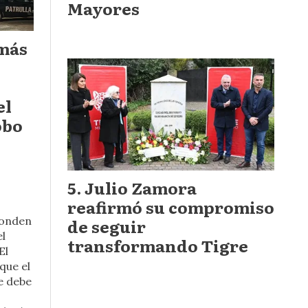
Mayores
 más
el
obo
Julio Zamora
reafirmó su compromiso
ponden
de seguir
el
transformando Tigre
El
que el
e debe