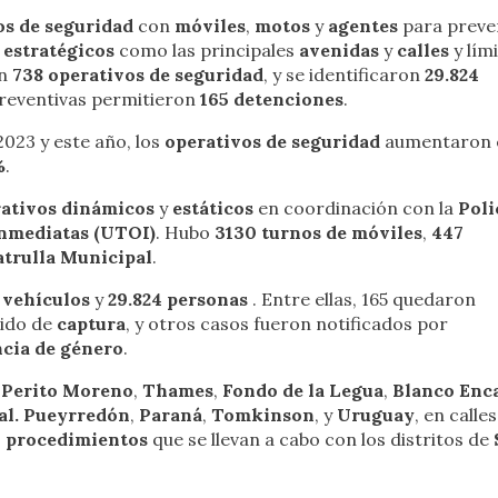
os de seguridad
con
móviles
,
motos
y
agentes
para preven
 estratégicos
como las principales
avenidas
y
calles
y lím
on
738 operativos de seguridad
, y se identificaron
29.824
preventivas permitieron
165 detenciones
.
2023 y este año, los
operativos de seguridad
aumentaron 
%
.
rativos dinámicos
y
estáticos
en coordinación con la
Poli
Inmediatas (UTOI)
. Hubo
3130 turnos de móviles
,
447
Patrulla Municipal
.
6 vehículos
y
29.824 personas
. Entre ellas, 165 quedaron
ido de
captura
, y otros casos fueron notificados por
ncia de género
.
o
Perito Moreno
,
Thames
,
Fondo de la Legua
,
Blanco Enc
al. Pueyrredón
,
Paraná
,
Tomkinson
, y
Uruguay
, en calles
7 procedimientos
que se llevan a cabo con los distritos de