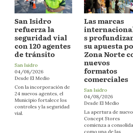
San Isidro
Las marcas
refuerza la
internaciona
seguridad vial
s profundiza
con 120 agentes
su apuesta p
de tránsito
Zona Norte c
nuevos
San Isidro
formatos
04/08/2026
comerciales
Desde El Medio
Con la incorporación de
San Isidro
24 nuevos agentes, el
04/08/2026
Municipio fortalece los
Desde El Medio
controles y la seguridad
La apertura de nuevo
vial.
Concept Stores
comienza a consolid
como una de las