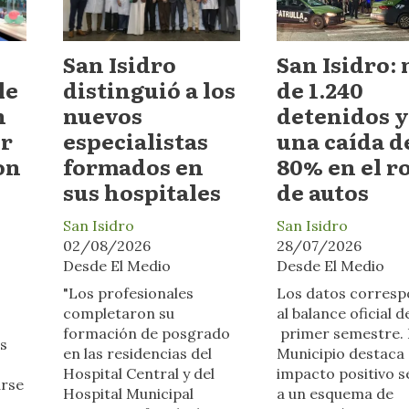
San Isidro
San Isidro:
le
distinguió a los
de 1.240
n
nuevos
detenidos y
or
especialistas
una caída d
on
formados en
80% en el r
sus hospitales
de autos
San Isidro
San Isidro
02/08/2026
28/07/2026
Desde El Medio
Desde El Medio
"Los profesionales
Los datos corres
completaron su
al balance oficial d
formación de posgrado
primer semestre. 
s
en las residencias del
Municipio destaca 
Hospital Central y del
impacto positivo s
arse
Hospital Municipal
a un esquema de