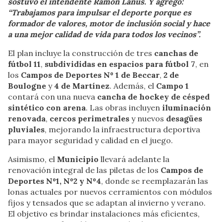
sostuvo el intendente Ramón Lanús. Y agregó:
“Trabajamos para impulsar el deporte porque es
formador de valores, motor de inclusión social y hace
a una mejor calidad de vida para todos los vecinos”.
El plan incluye la construcción de tres
canchas de
fútbol 11
,
subdivididas en espacios para fútbol 7
, en
los
Campos de Deportes Nº 1 de Beccar
,
2 de
Boulogne
y
4 de Martínez
. Además, el
Campo 1
contará con una nueva
cancha de hockey de césped
sintético
con arena
. Las obras incluyen
iluminación
renovada
,
cercos perimetrales
y nuevos
desagües
pluviales
, mejorando la infraestructura deportiva
para mayor seguridad y calidad en el juego.
Asimismo, el
Municipio
llevará adelante la
renovación integral de las piletas de los
Campos de
Deportes Nº1, Nº2 y Nº4
, donde se reemplazarán las
lonas actuales por nuevos cerramientos con módulos
fijos y tensados que se adaptan al invierno y verano.
El objetivo es brindar instalaciones más eficientes,