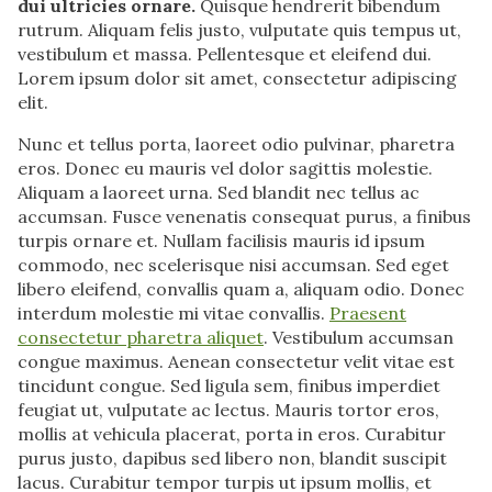
dui ultricies ornare.
Quisque hendrerit bibendum
rutrum. Aliquam felis justo, vulputate quis tempus ut,
vestibulum et massa. Pellentesque et eleifend dui.
Lorem ipsum dolor sit amet, consectetur adipiscing
elit.
Nunc et tellus porta, laoreet odio pulvinar, pharetra
eros. Donec eu mauris vel dolor sagittis molestie.
Aliquam a laoreet urna. Sed blandit nec tellus ac
accumsan. Fusce venenatis consequat purus, a finibus
turpis ornare et. Nullam facilisis mauris id ipsum
commodo, nec scelerisque nisi accumsan. Sed eget
libero eleifend, convallis quam a, aliquam odio. Donec
interdum molestie mi vitae convallis.
Praesent
consectetur pharetra aliquet
. Vestibulum accumsan
congue maximus. Aenean consectetur velit vitae est
tincidunt congue. Sed ligula sem, finibus imperdiet
feugiat ut, vulputate ac lectus. Mauris tortor eros,
mollis at vehicula placerat, porta in eros. Curabitur
purus justo, dapibus sed libero non, blandit suscipit
lacus. Curabitur tempor turpis ut ipsum mollis, et