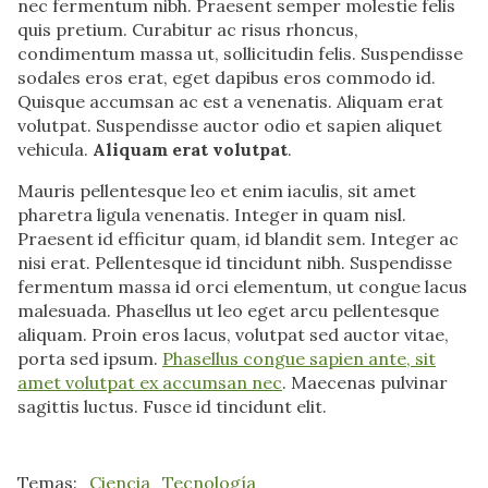
nec fermentum nibh. Praesent semper molestie felis
quis pretium. Curabitur ac risus rhoncus,
condimentum massa ut, sollicitudin felis. Suspendisse
sodales eros erat, eget dapibus eros commodo id.
Quisque accumsan ac est a venenatis. Aliquam erat
volutpat. Suspendisse auctor odio et sapien aliquet
vehicula.
Aliquam erat volutpat
.
Mauris pellentesque leo et enim iaculis, sit amet
pharetra ligula venenatis. Integer in quam nisl.
Praesent id efficitur quam, id blandit sem. Integer ac
nisi erat. Pellentesque id tincidunt nibh. Suspendisse
fermentum massa id orci elementum, ut congue lacus
malesuada. Phasellus ut leo eget arcu pellentesque
aliquam. Proin eros lacus, volutpat sed auctor vitae,
porta sed ipsum.
Phasellus congue sapien ante, sit
amet volutpat ex accumsan nec
. Maecenas pulvinar
sagittis luctus. Fusce id tincidunt elit.
Ciencia
Tecnología