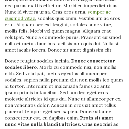
nec purus mattis efficitur. Morbi eu imperdiet risus.
Nunc id viverra urna. Cras eros urna,
semper ac
euismod vitae
, sodales quis enim. Vestibulum ac eros
erat. Aliquam nec est feugiat, sodales nunc vitae,
mollis felis. Morbi vel quam magna. Aliquam erat
volutpat. Nunc a commodo purus. Praesent euismod
nulla et metus faucibus facilisis non quis dui. Nulla sit
amet iaculis lorem. Donec sit amet dignissim elit.
Donec feugiat sodales lacinia.
Donec consectetur
sodales libero
. Morbi eu commodo nisi, non mollis
nibh. Sed volutpat, metus egestas ullamcorper
sodales, sapien nulla pretium elit, non mollis leo quam
id tortor. Interdum et malesuada fames ac ante
ipsum primis in faucibus. Sed non leo eget eros
molestie ultricies id quis dui. Nunc ut ullamcorper ex,
non venenatis dolor. Aenean in eros sit amet tellus
placerat tempor eget sed sapien. Donec sit amet
consectetur est, eu dapibus enim.
Proin sit amet
nunc vitae nulla blandit ultrices. Cras nec nisi ac