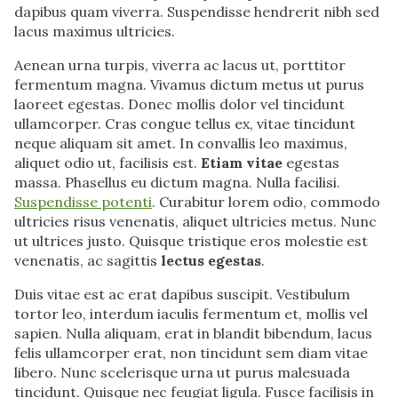
dapibus quam viverra. Suspendisse hendrerit nibh sed
lacus maximus ultricies.
Aenean urna turpis, viverra ac lacus ut, porttitor
fermentum magna. Vivamus dictum metus ut purus
laoreet egestas. Donec mollis dolor vel tincidunt
ullamcorper. Cras congue tellus ex, vitae tincidunt
neque aliquam sit amet. In convallis leo maximus,
aliquet odio ut, facilisis est.
Etiam vitae
egestas
massa. Phasellus eu dictum magna. Nulla facilisi.
Suspendisse potenti
. Curabitur lorem odio, commodo
ultricies risus venenatis, aliquet ultricies metus. Nunc
ut ultrices justo. Quisque tristique eros molestie est
venenatis, ac sagittis
lectus egestas
.
Duis vitae est ac erat dapibus suscipit. Vestibulum
tortor leo, interdum iaculis fermentum et, mollis vel
sapien. Nulla aliquam, erat in blandit bibendum, lacus
felis ullamcorper erat, non tincidunt sem diam vitae
libero. Nunc scelerisque urna ut purus malesuada
tincidunt. Quisque nec feugiat ligula. Fusce facilisis in