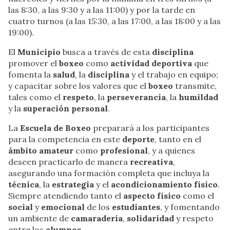
las 8:30, a las 9:30 y a las 11:00) y por la tarde en
cuatro turnos (a las 15:30, a las 17:00, a las 18:00 y a las
19:00).
El
Municipio
busca a través de esta
disciplina
promover el
boxeo
como
actividad deportiva
que
fomenta la
salud
, la
disciplina
y el trabajo en equipo;
y capacitar sobre los valores que el
boxeo
transmite,
tales como el
respeto
, la
perseverancia
, la
humildad
y la
superación personal
.
La
Escuela de Boxeo
preparará a los participantes
para la competencia en este
deporte
, tanto en el
ámbito amateur
como
profesional
, y a quienes
deseen practicarlo de manera
recreativa
,
asegurando una formación completa que incluya la
técnica
, la
estrategia
y el
acondicionamiento físico
.
Siempre atendiendo tanto el
aspecto físico
como el
social
y
emocional
de los
estudiantes
, y fomentando
un ambiente de
camaradería
,
solidaridad
y respeto
entre los
alumnos
.